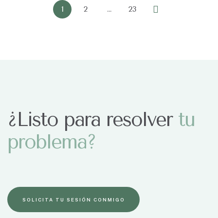
1
2
…
23
¿Listo para resolver
t
u
p
r
o
b
l
e
m
a
?