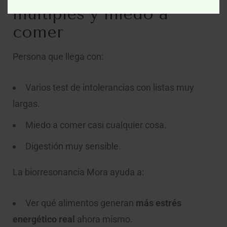
múltiples y miedo a
comer
Persona que llega con:
Varios test de intolerancias con listas muy
largas.
Miedo a comer casi cualquier cosa.
Digestión muy sensible.
La biorresonancia Mora ayuda a:
Ver qué alimentos generan
más estrés
energético real
ahora mismo.