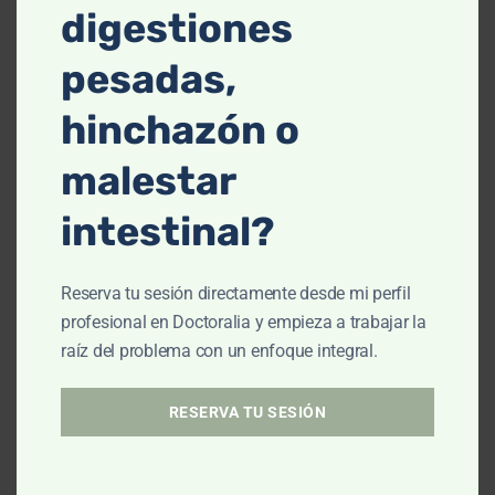
mod
digestiones
pesados.
Sistema nervioso en sobrecarga.
pesadas,
hinchazón o
A partir de ahí se diseña un plan con:
malestar
Ajustes alimentarios.
intestinal?
Regulación de flora y mucosa.
Apoyo a hígado y riñones.
Reserva tu sesión directamente desde mi perfil
profesional en Doctoralia y empieza a trabajar la
Trabajo sobre el estrés.
raíz del problema con un enfoque integral.
La biorresonancia permite
afinar qué priorizar
RESERVA TU SESIÓN
y cómo acompañar mejor el proceso.
Caso 2: Intolerancias