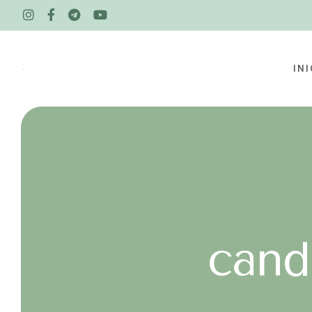
INI
cand