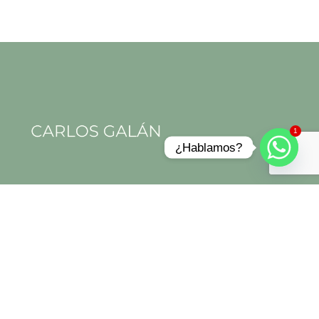
1
¿Hablamos?
Aviso legal
Política de privacidad
Política de cookies
Términos y condiciones
“Las Técnicas naturales que aplico no sustituyen ni excluyen la
atención o el tratamiento médico o farmacológico convencional