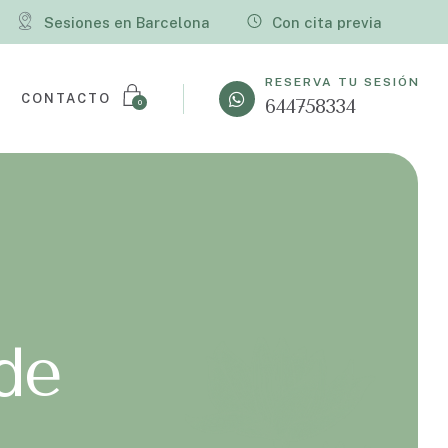
Sesiones en Barcelona
Con cita previa
RESERVA TU SESIÓN
CONTACTO
644758334
0
de