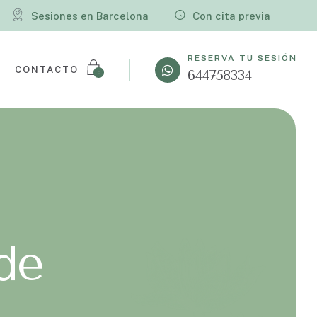
Sesiones en Barcelona
Con cita previa
RESERVA TU SESIÓN
CONTACTO
644758334
0
de