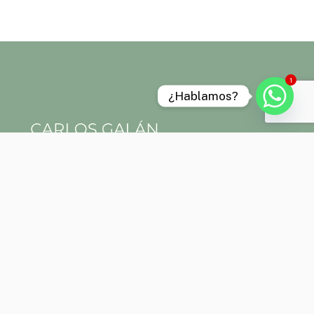
1
¿Hablamos?
Aviso legal
Política de privacidad
Política de cookies
Términos y condiciones
“Las Técnicas naturales que aplico no sustituyen ni excluyen la
atención o el tratamiento médico o farmacológico convencional