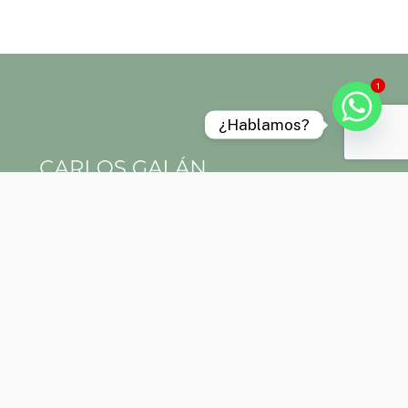
1
¿Hablamos?
Aviso legal
Política de privacidad
Política de cookies
Términos y condiciones
“Las Técnicas naturales que aplico no sustituyen ni excluyen la
atención o el tratamiento médico o farmacológico convencional